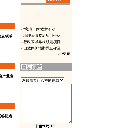
· 2016年度土地利用
· “房地一体”农村不动
· 地理国情监测项目中标
信息领域
· 行政区域界线勘定项目
· 自然保护地勘界立标及
· 国土空间规划“一张图
>>更多
· 全域智能遥感支撑能力
· 园林绿化信息管理系统
· 自然资源存量数据20
息产业发
· 河流及水利工程管理范
· 永久基本农田储备区划
理答记者