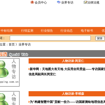
会员中心
业界专访
法律法规
中标结果
行情监测
行业报告
行业动态
电子标书
优
词：
位置：
首页
》业界专访
人物访谈·闵宜仁
新华网：天地图大有天地 大应用全民受益——专访国家
信息局副局长闵宜仁
人物访谈·李维森
为“构建智慧中国”贡献一份力——访国家测绘地理信息