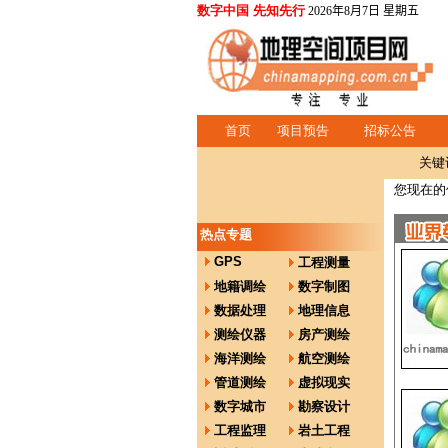
数字中国 先知先行
2026年8月7日 星期五
首页
项目预告
招标公告
关键
您现在的
热点专题
GPS
工程测量
地籍调绘
数字制图
数据处理
地理信息
测绘仪器
房产测绘
海洋测绘
航空测绘
管道测绘
虚拟现实
数字城市
勘察设计
工程监理
岩土工程