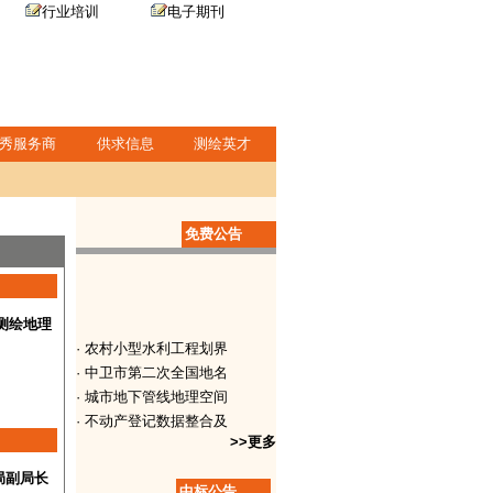
行业培训
电子期刊
秀服务商
供求信息
测绘英才
免费公告
测绘地理
· 农村小型水利工程划界
· 中卫市第二次全国地名
· 城市地下管线地理空间
· 不动产登记数据整合及
· 2017-2018年
>>更多
· 1:1000地形图测
局副局长
· 排水管线普查项目招标
中标公告