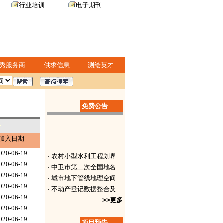
行业培训
电子期刊
秀服务商
供求信息
测绘英才
免费公告
加入日期
020-06-19
· 农村小型水利工程划界
020-06-19
· 中卫市第二次全国地名
020-06-19
· 城市地下管线地理空间
020-06-19
· 不动产登记数据整合及
020-06-19
· 2017-2018年
>>更多
020-06-19
· 1:1000地形图测
020-06-19
· 排水管线普查项目招标
项目预告