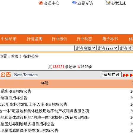
会员中心
业界专访
法律法规
中标结果
行情监测
行业报告
行业动态
电子标书
优
位置：
首页
》招标公告
共
138251
条记录
1
/4609
页
标题
理系统项目招标公告
2
测绘项目招标公告
2
、2020年高标准农田上图入库项目招标公告
2
地一体”宅基地和集体建设用地不动产权籍调查服务项
2
地和集体建设用地“房地一体”确权登记发证项目招标
2
理范围划界测绘服务项目招标公告
2
率卫星遥感影像图制作项目招标公告
2