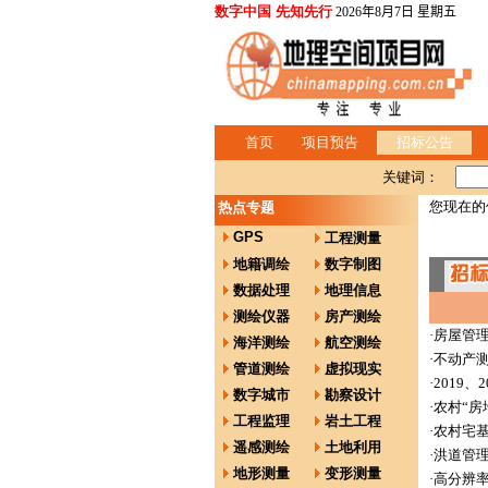
数字中国 先知先行
2026年8月7日 星期五
首页
项目预告
招标公告
关键词：
您现在的
热点专题
GPS
工程测量
地籍调绘
数字制图
数据处理
地理信息
测绘仪器
房产测绘
·
房屋管
海洋测绘
航空测绘
·
不动产
管道测绘
虚拟现实
·
2019
数字城市
勘察设计
·
农村“房
工程监理
岩土工程
·
农村宅基
遥感测绘
土地利用
·
洪道管
地形测量
变形测量
·
高分辨