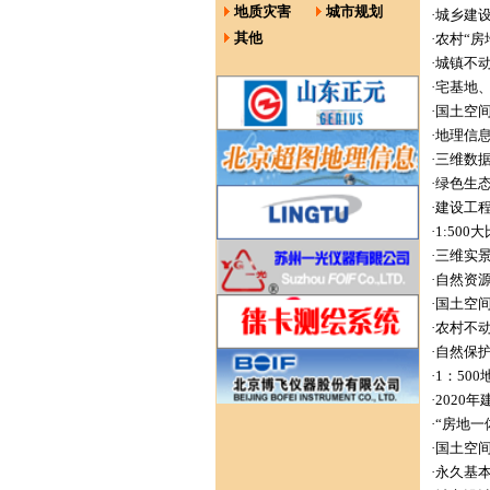
地质灾害
城市规划
·
城乡建
其他
·
农村“房
·
城镇不
·
宅基地
·
国土空
·
地理信
·
三维数
·
绿色生
·
建设工
·
1:50
·
三维实
·
自然资
·
国土空间
·
农村不
·
自然保
·
1：50
·
2020
·
“房地一
·
国土空
·
永久基