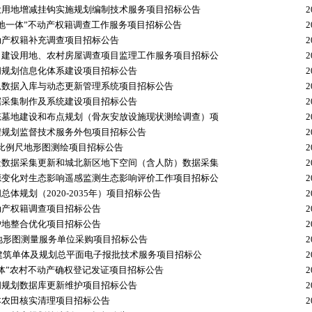
设用地增减挂钩实施规划编制技术服务项目招标公告
2
地一体”不动产权籍调查工作服务项目招标公告
2
动产权籍补充调查项目招标公告
2
、建设用地、农村房屋调查项目监理工作服务项目招标公
2
间规划信息化体系建设项目招标公告
2
息数据入库与动态更新管理系统项目招标公告
2
据采集制作及系统建设项目招标公告
2
态墓地建设和布点规划（骨灰安放设施现状测绘调查）项
2
程规划监督技术服务外包项目招标公告
2
0大比例尺地形图测绘项目招标公告
2
景数据采集更新和城北新区地下空间（含人防）数据采集
2
源变化对生态影响遥感监测生态影响评价工作项目招标公
2
总体规划（2020-2035年）项目招标公告
2
动产权籍调查项目招标公告
2
护地整合优化项目招标公告
2
0地形图测量服务单位采购项目招标公告
2
年建筑单体及规划总平面电子报批技术服务项目招标公
2
体”农村不动产确权登记发证项目招标公告
2
间规划数据库更新维护项目招标公告
2
本农田核实清理项目招标公告
2