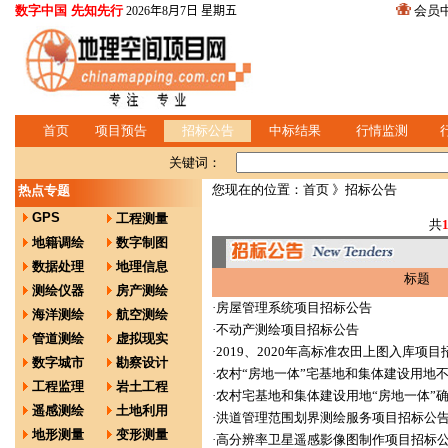
数字中国 先知先行
会员
2026年8月7日 星期五
首页
项目预告
招标公告
中标结果
行情监测
关键词：
您现在的位置：
首页
》招标公告
热点专题
GPS
工程测量
共
地籍调绘
数字制图
数据处理
地理信息
标题
测绘仪器
房产测绘
·
房屋管理系统项目招标公告
海洋测绘
航空测绘
·
不动产测绘项目招标公告
管道测绘
虚拟现实
·
2019、2020年高标准农田上图入库项
数字城市
勘察设计
·
农村“房地一体”宅基地和集体建设用地
工程监理
岩土工程
·
农村宅基地和集体建设用地“房地一体”
遥感测绘
土地利用
·
洪道管理范围划界测绘服务项目招标公
地形测量
变形测量
·
高分辨率卫星遥感影像图制作项目招标