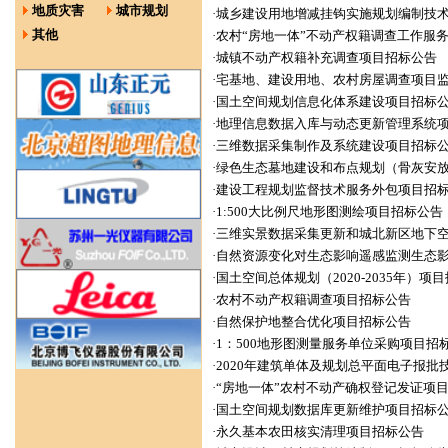
地质灾害
城市规划
·
城乡建设用地增减挂钩实施规划编制技
其他
·
农村“房地一体”不动产权籍调查工作服
·
城镇不动产权籍补充调查项目招标公告
·
宅基地、建设用地、农村房屋调查项目
·
国土空间规划信息化体系建设项目招标
·
地理信息数据入库与动态更新管理系统
·
三维数据采集制作及系统建设项目招标
·
绿色生态墓地建设和布点规划（骨灰安
·
建设工程规划监督技术服务外包项目招
·
1:500大比例尺地形图测绘项目招标公告
·
三维实景数据采集更新和城北新区地下
·
自然资源变化对生态影响遥感监测生态
·
国土空间总体规划（2020-2035年）项
·
农村不动产权籍调查项目招标公告
·
自然保护地整合优化项目招标公告
·
1：500地形图测量服务单位采购项目招
·
2020年建筑单体及规划总平面电子报批
·
“房地一体”农村不动产确权登记发证项
·
国土空间规划数据库更新维护项目招标
·
永久基本农田核实清理项目招标公告