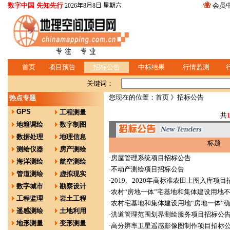
数字中国 先知先行
会员
2026年8月8日 星期六
首页
项目预告
招标公告
中标结果
行情监测
关键词：
您现在的位置：
首页
》招标公告
热点专题
GPS
工程测量
共
地籍调绘
数字制图
数据处理
地理信息
标题
测绘仪器
房产测绘
·
房屋管理系统项目招标公告
海洋测绘
航空测绘
·
不动产测绘项目招标公告
管道测绘
虚拟现实
·
2019、2020年高标准农田上图入库项
数字城市
勘察设计
·
农村“房地一体”宅基地和集体建设用地
工程监理
岩土工程
·
农村宅基地和集体建设用地“房地一体”
遥感测绘
土地利用
·
洪道管理范围划界测绘服务项目招标公
地形测量
变形测量
·
高分辨率卫星遥感影像图制作项目招标