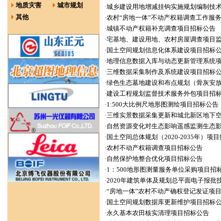
地质灾害
城市规划
·
城乡建设用地增减挂钩实施规划编制技
其他
·
农村“房地一体”不动产权籍调查工作服
·
城镇不动产权籍补充调查项目招标公告
·
宅基地、建设用地、农村房屋调查项目
·
国土空间规划信息化体系建设项目招标
·
地理信息数据入库与动态更新管理系统
·
三维数据采集制作及系统建设项目招标
·
绿色生态墓地建设和布点规划（骨灰安
·
建设工程规划监督技术服务外包项目招
·
1:500大比例尺地形图测绘项目招标公告
·
三维实景数据采集更新和城北新区地下
·
自然资源变化对生态影响遥感监测生态
·
国土空间总体规划（2020-2035年）项
·
农村不动产权籍调查项目招标公告
·
自然保护地整合优化项目招标公告
·
1：500地形图测量服务单位采购项目招
·
2020年建筑单体及规划总平面电子报批
·
“房地一体”农村不动产确权登记发证项
·
国土空间规划数据库更新维护项目招标
·
永久基本农田核实清理项目招标公告