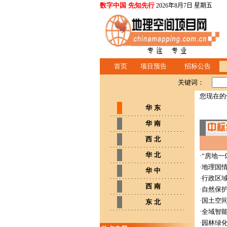
数字中国 先知先行
2026年8月7日 星期五
首页
项目预告
招标公告
关键词：
您现在的
华 东
华 南
西 北
华 北
·
“房地一
·
地理国
华 中
·
行政区
西 南
·
自然保
·
国土空间
东 北
·
全域智
·
园林绿