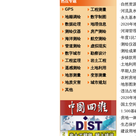
热点专题
·
自然资源
GPS
工程测量
·
河流及
地籍调绘
数字制图
·
永久基
数据处理
地理信息
·
2020
·
河湖管理
测绘仪器
房产测绘
·
年度1比
海洋测绘
航空测绘
·
测绘仪器
管道测绘
虚拟现实
·
测绘成
数字城市
勘察设计
·
乡镇饮
工程监理
岩土工程
·
土地利
遥感测绘
土地利用
·
早期人
地形测量
变形测量
·
农村房
地质灾害
城市规划
·
地形图
其他
·
违法占
·
2020
·
国土空
·
1:50
·
房地一
·
生态保
·
建设用