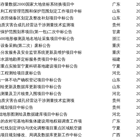
存量数据2000国家大地坐标系转换项目中
广东
2
水利工程管理范围和保护范围划定工作项目中标
山东
2
本农田储备区划定及整改补划项目中标公告
山东
2
年地质灾害合成孔径雷达干涉测量技术监测项
贵州
2
保护范围划界项目(第一包)二次中标公告
甘肃
2
500地形修测及地名地址采集项目中标公告
浙江
2
设备采购(第二次）废标公告
重庆
2
果分发服务及安全监管系统更新及维护项目中标
重庆
2
用水源地勘界定标服务类项目中标公告
福建
2
用重点实验室宁夏科研基地建设项目中标公告
宁夏
2
防工程测绘项目废标公告
河北
2
地一体不动产确权登记项目中标公告
山东
2
测绘更新及数据库更新项目中标公告
山东
2
地测量及卫片核查入围项目中标公告
河北
2
年地质灾害合成孔径雷达干涉测量技术监测项
贵州
2
间规划项目中标公告
贵州
2
0基础地形图测绘及数据建库项目中标公告
河北
2
体的农村宅基地和集体建设用地权籍调查工作项
广东
2
护红线划定评估与优化调整项目重点区域航空摄
宁夏
2
地项目规划修改、局调及数据库更新工作中标公
广西
2