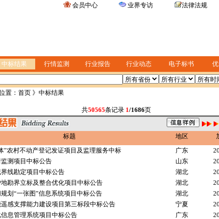
会员中心
业界专访
法律法规
中标结果
行情监测
行业报告
行业动态
电子标书
优
位置：
首页
》中标结果
共
50565
条记录
1
/1686
页
标题
地区
体”农村不动产登记发证项目及监理服务中标
广东
2
情监测项目中标公告
山东
2
域界线勘定项目中标公告
湖北
2
护地勘界立标及整合优化项目中标公告
湖北
2
规划“一张图”信息系统项目中标公告
湖北
2
能遥感支撑能力建设项目第三标段中标公告
宁夏
2
化信息管理系统项目中标公告
广东
2